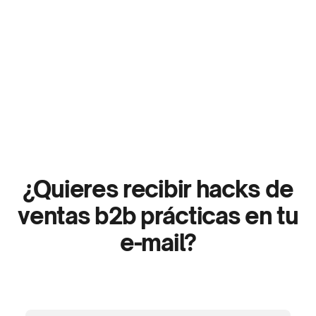
Cómo Ser Viral en LinkedIn: El 
Poder de Escribir Como 
Hablas
¿Quieres recibir hacks de
ventas b2b prácticas en tu
e-mail?
Newsletter
Sumate
PACS
de
al
Academy.