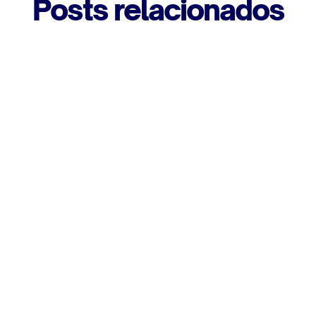
Posts relacionados
Qué Pasó Cuando Me Animé a 
Contactar al CEO de una 
Multinacional