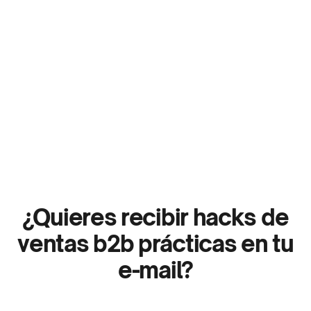
Cómo Ser Viral en LinkedIn: El 
Poder de Escribir Como 
Hablas
¿Quieres recibir hacks de
ventas b2b prácticas en tu
e-mail?
Newsletter
Sumate
PACS
de
al