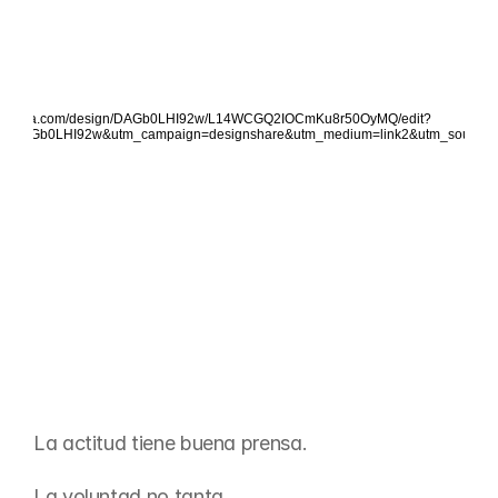
ww.canva.com/design/DAGb0LHI92w/L14WCGQ2IOCmKu8r50OyMQ/edit?
nt=DAGb0LHI92w&utm_campaign=designshare&utm_medium=link2&utm_source=s
La actitud tiene buena prensa.
La voluntad no tanta.